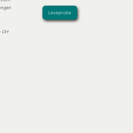
dungen
Leseprobe
 Ort