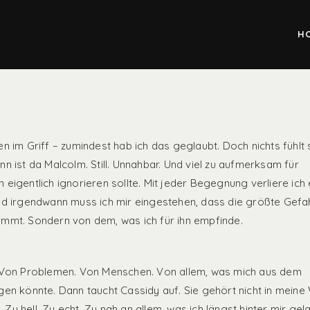
H
en im Griff – zumindest hab ich das geglaubt. Doch nichts fühlt 
nn ist da Malcolm. Still. Unnahbar. Und viel zu aufmerksam für
 eigentlich ignorieren sollte. Mit jeder Begegnung verliere ich 
Und irgendwann muss ich mir eingestehen, dass die größte Gefa
ommt. Sondern von dem, was ich für ihn empfinde.
. Von Problemen. Von Menschen. Von allem, was mich aus dem
gen könnte. Dann taucht Cassidy auf. Sie gehört nicht in meine 
re. Zu hell. Zu echt. Zu nah an allem, was ich längst hinter mir ge