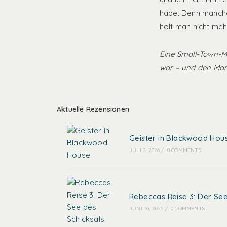
habe. Denn manche
holt man nicht mehr
Eine Small-Town-Ma
war – und den Mann
Aktuelle Rezensionen
Geister in Blackwood Hou
JULI 7, 2026
/
0 COMMENTS
Rebeccas Reise 3: Der See
JUNI 30, 2026
/
0 COMMENTS