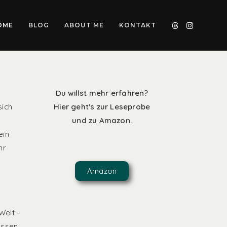
OME
BLOG
ABOUT ME
KONTAKT
Du willst mehr erfahren?
sich
Hier geht's zur Leseprobe
und zu Amazon.
ein
hr
Amazon
Welt –
lassen