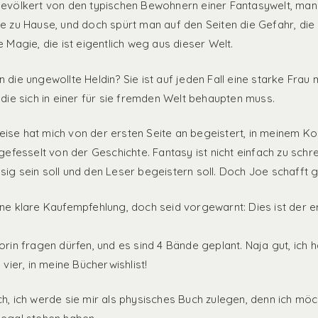
bevölkert von den typischen Bewohnern einer Fantasywelt, man 
ie zu Hause, und doch spürt man auf den Seiten die Gefahr, die 
e Magie, die ist eigentlich weg aus dieser Welt.
 die ungewollte Heldin? Sie ist auf jeden Fall eine starke Frau 
, die sich in einer für sie fremden Welt behaupten muss.
ise hat mich von der ersten Seite an begeistert, in meinem K
 gefesselt von der Geschichte. Fantasy ist nicht einfach zu schre
sig sein soll und den Leser begeistern soll. Doch Joe schafft
ine klare Kaufempfehlung, doch seid vorgewarnt: Dies ist der er
orin fragen dürfen, und es sind 4 Bände geplant. Naja gut, ich h
e vier, in meine Bücherwishlist!
ch, ich werde sie mir als physisches Buch zulegen, denn ich mö