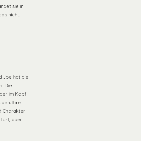
ndet sie in
das nicht.
d Joe hat die
n. Die
lder im Kopf
uben. Ihre
 Charakter.
fort, aber