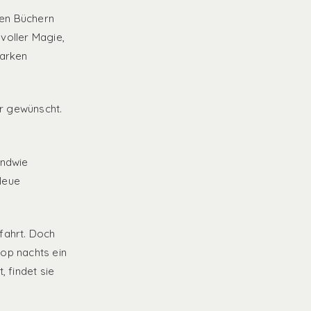
 den Büchern
voller Magie,
tarken
er gewünscht.
endwie
Neue
zfahrt. Doch
top nachts ein
 findet sie