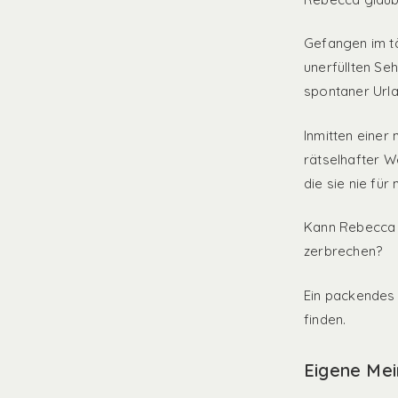
Gefangen im tä
unerfüllten Se
spontaner Urla
Inmitten einer
rätselhafter W
die sie nie für
Kann Rebecca d
zerbrechen?
Ein packendes 
finden.
Eigene Me