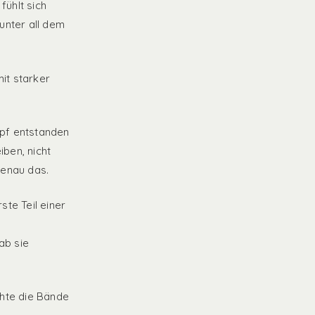
fühlt sich
unter all dem
mit starker
opf entstanden
iben, nicht
 genau das.
ste Teil einer
ab sie
chte die Bände