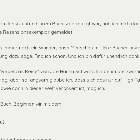
n Jessi Juni und ihrem Buch so ermutigt war, hab ich mich doc
te Rezensionsexemplar gemeldet.
es immer noch ein Wunder, dass Menschen mir ihre Bücher anve
ung dazu sage. Find ich schön. Und ich bin dafür unendlich dank
 “Rebeccas Reise” von Joe Hanna Schwarz. Ich behaupte zwar i
mag, aber so langsam glaube ich, dass sich das nur auf High Fa
ndwie noch in dieser Welt verankert ist, mag ich.
 Buch. Beginnen wir mit dem
xt
e, ihr Leben zu kennen.