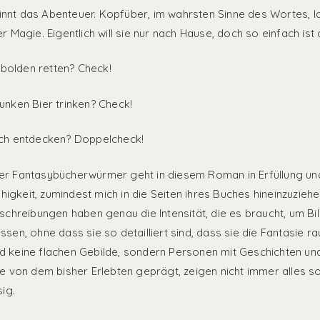
nnt das Abenteuer. Kopfüber, im wahrsten Sinne des Wortes, la
er Magie. Eigentlich will sie nur nach Hause, doch so einfach ist 
bolden retten? Check!
lunken Bier trinken? Check!
ich entdecken? Doppelcheck!
er Fantasybücherwürmer geht in diesem Roman in Erfüllung un
igkeit, zumindest mich in die Seiten ihres Buches hineinzuziehe
reibungen haben genau die Intensität, die es braucht, um Bi
ssen, ohne dass sie so detailliert sind, dass sie die Fantasie ra
d keine flachen Gebilde, sondern Personen mit Geschichten und
sie von dem bisher Erlebten geprägt, zeigen nicht immer alles so
sig.