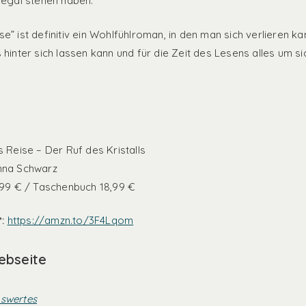
Regal stehen haben.
” ist definitiv ein Wohlfühlroman, in den man sich verlieren ka
 hinter sich lassen kann und für die Zeit des Lesens alles um s
 Reise – Der Ruf des Kristalls
nna Schwarz
,99 € / Taschenbuch 18,99 €
:
https://amzn.to/3F4Lqom
ebseite
swertes