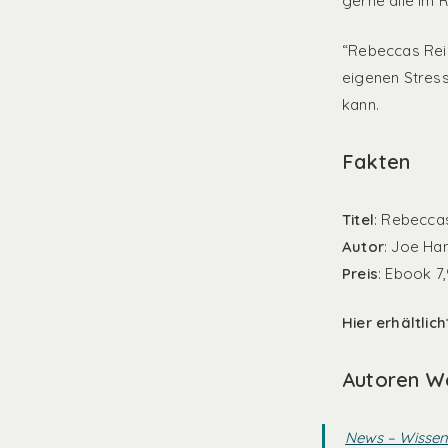
gerne alle im 
“Rebeccas Reise
eigenen Stress
kann.
Fakten
Titel
: Rebeccas
Autor
: Joe Ha
Preis
: Ebook 7
Hier erhältlich*
Autoren W
News – Wissen