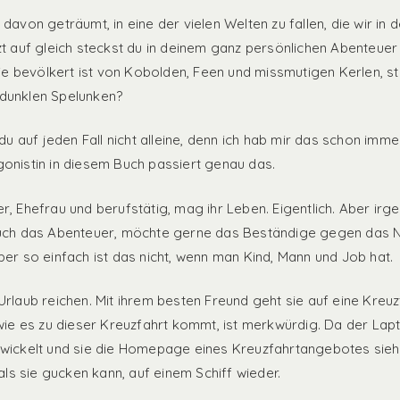
davon geträumt, in eine der vielen Welten zu fallen, die wir in
zt auf gleich steckst du in deinem ganz persönlichen Abenteuer 
 die bevölkert ist von Kobolden, Feen und missmutigen Kerlen, s
dunklen Spelunken?
 du auf jeden Fall nicht alleine, denn ich hab mir das schon imm
onistin in diesem Buch passiert genau das.
r, Ehefrau und berufstätig, mag ihr Leben. Eigentlich. Aber irg
auch das Abenteuer, möchte gerne das Beständige gegen das 
ber so einfach ist das nicht, wenn man Kind, Mann und Job hat.
Urlaub reichen. Mit ihrem besten Freund geht sie auf eine Kreu
 wie es zu dieser Kreuzfahrt kommt, ist merkwürdig. Da der Lap
wickelt und sie die Homepage eines Kreuzfahrtangebotes sieht,
 als sie gucken kann, auf einem Schiff wieder.