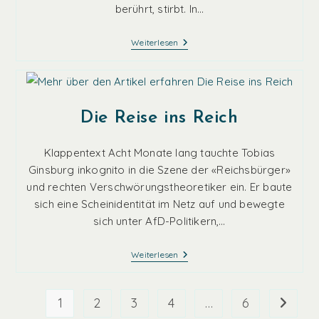
berührt, stirbt. In…
A
Weiterlesen
Girl
Named
Death
–
The
Prophecy
Die Reise ins Reich
Of
Destiny
And
Klappentext Acht Monate lang tauchte Tobias
Time
4
Ginsburg inkognito in die Szene der «Reichsbürger»
und rechten Verschwörungstheoretiker ein. Er baute
sich eine Scheinidentität im Netz auf und bewegte
sich unter AfD-Politikern,…
Die
Weiterlesen
Reise
Ins
Reich
1
2
3
4
…
6
Zur näc