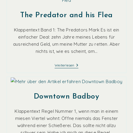
Des
Schicksals
The Predator and his Flea
Klappentext Band 1: The Predators Mark Es ist ein
einfacher Deal: zehn Jahre meines Lebens für
ausreichend Geld, um meine Mutter zu retten. Aber
nichts ist, wie es scheint, am…
The
Weiterlesen
Predator
And
His
Flea
Downtown Badboy
Klappentext Regel Nummer 1, wenn man in einem
miesen Viertel wohnt: Öffne niemals das Fenster
während einer Schießerei. Das sollte nicht allzu
schwer sein. Habe ich mich an diese Regel…