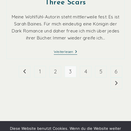
Three Scars
Meine Wohlfühl-Autorin steht mittlerweile fest: Es ist
Sarah Baines. Für mich eindeutig eine Königin der
Dark Romance und daher freue ich mich über jedes
ihrer Bücher. Immer wieder greife ich…
Three
Weiterlesen
Scars
1
2
3
4
5
6
Zur vorherigen Seite
Zur näc
Diese Website benutzt Cookies. Wenn du die Website weiter